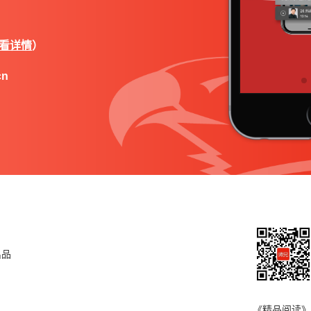
看详情
）
cn
出品
《精品阅读》